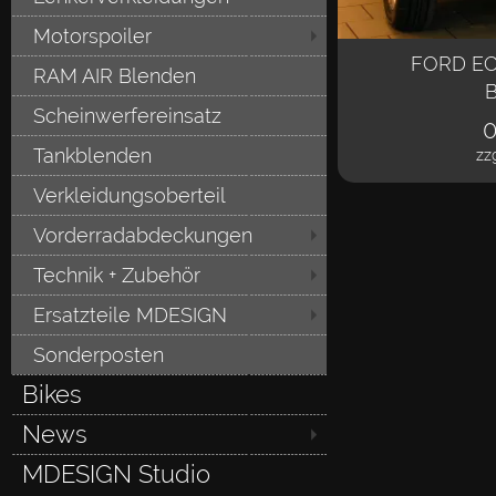
Motorspoiler
FORD EC
RAM AIR Blenden
B
Scheinwerfereinsatz
0
Tankblenden
zz
Verkleidungsoberteil
Vorderradabdeckungen
Technik + Zubehör
Ersatzteile MDESIGN
Sonderposten
Bikes
News
MDESIGN Studio