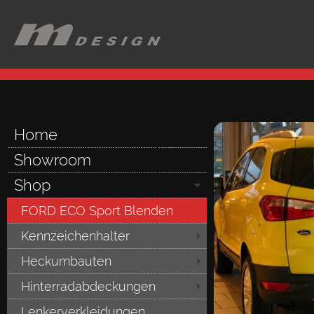
Home
Showroom
Shop
FORD ECO Sport Blenden
Kennzeichenhalter
Heckumbauten
Hinterradabdeckungen
Lenkerverkleidungen