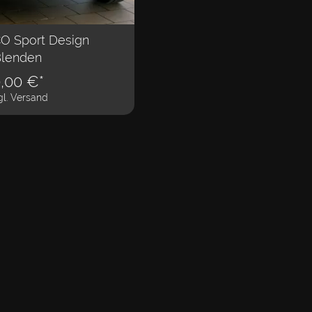
O Sport Design
lenden
,00
€*
gl. Versand